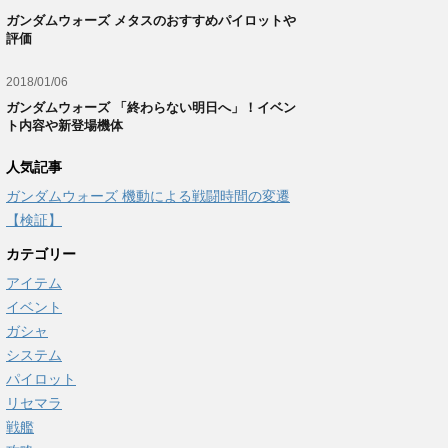
ガンダムウォーズ メタスのおすすめパイロットや
評価
2018/01/06
ガンダムウォーズ 「終わらない明日へ」！イベン
ト内容や新登場機体
人気記事
ガンダムウォーズ 機動による戦闘時間の変遷
【検証】
カテゴリー
アイテム
イベント
ガシャ
システム
パイロット
リセマラ
戦艦