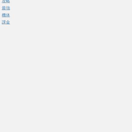
攻略
最強
機体
課金